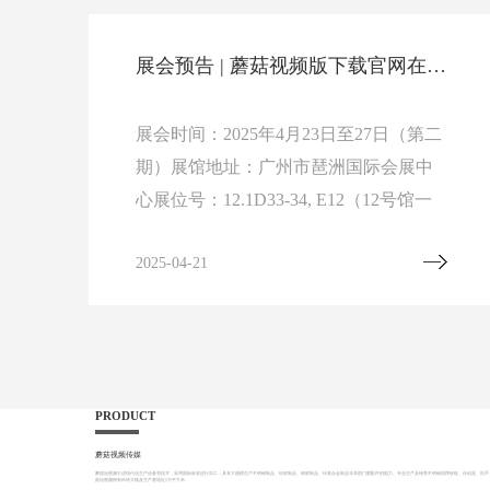
展会预告|蘑菇视频版下载官网在第135届广交会恭候您（展位号：12.1F29-31）
展会预告 | 蘑菇视频版下载官网在第137届广交会恭候您（展位号：12.1D33-34, E12）
（第二
展会时间：2025年4月23日至27日（第二
展中
期）展馆地址：广州市琶洲国际会展中
层F通
心展位号：12.1D33-34, E12（12号馆一
层D通道33-34号，E通道12号）
2025-04-21
PRODUCT
蘑菇视频传媒
蘑菇短视频引进现代化生产设备和技术，采用国际标准进行加工，具有大规模生产不锈钢制品、铝材制品、铜材制品、锌基合金制品等高档门窗配件的能力。专业生产及销售不锈钢滑撑铰链、传动器、执手
菇短视频拥有科研大楼及生产基地近5万平方米。